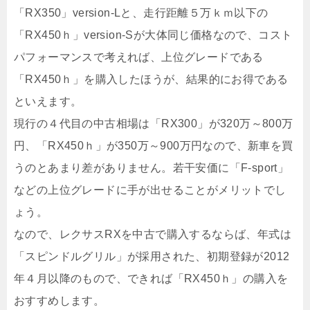
「RX350」version‐Lと、走行距離５万ｋｍ以下の
「RX450ｈ」version‐Sが大体同じ価格なので、コスト
パフォーマンスで考えれば、上位グレードである
「RX450ｈ」を購入したほうが、結果的にお得である
といえます。
現行の４代目の中古相場は「RX300」が320万～800万
円、「RX450ｈ」が350万～900万円なので、新車を買
うのとあまり差がありません。若干安価に「F‐sport」
などの上位グレードに手が出せることがメリットでし
ょう。
なので、レクサスRXを中古で購入するならば、年式は
「スピンドルグリル」が採用された、初期登録が2012
年４月以降のもので、できれば「RX450ｈ」の購入を
おすすめします。