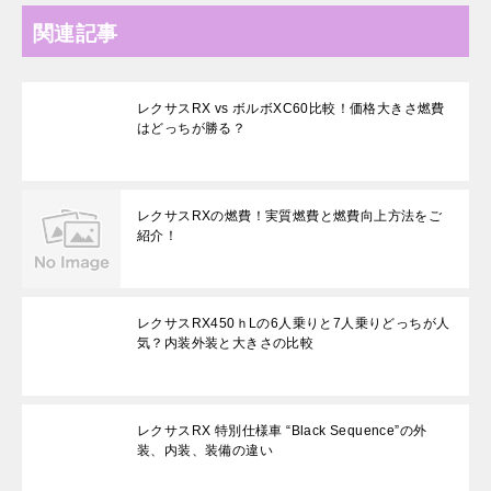
関連記事
レクサスRX vs ボルボXC60比較！価格大きさ燃費
はどっちが勝る？
レクサスRXの燃費！実質燃費と燃費向上方法をご
紹介！
レクサスRX450ｈLの6人乗りと7人乗りどっちが人
気？内装外装と大きさの比較
レクサスRX 特別仕様車 “Black Sequence”の外
装、内装、装備の違い