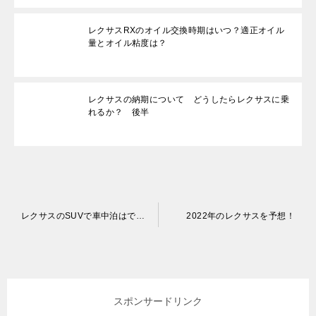
レクサスRXのオイル交換時期はいつ？適正オイル
量とオイル粘度は？
レクサスの納期について どうしたらレクサスに乗
れるか？ 後半
投
レクサスのSUVで車中泊はできる？
2022年のレクサスを予想！
稿
ナ
ビ
スポンサードリンク
ゲ