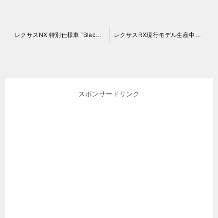
投
レクサスNX 特別仕様車 “Black Sequence”はどうなの？外装内装と装備を検証
レクサスRX現行モデル生産中止と新型RX
稿
ナ
ビ
スポンサードリンク
ゲ
ー
シ
ョ
ン