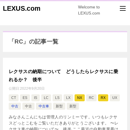
LEXUS.com
Welcome to
LEXUS.com
「RC」の記事一覧
レクサスの納期について どうしたらレクサスに乗
れるか？ 後半
公開日:
2022年9月20日
CT
ES
IS
LC
LS
LX
NX
RC
RX
UX
中古
中古
中古車
新型
新型
みなさんこんにちは管理人のリンミーです。いつもレクサ
スどっとこむをご覧いただきありがとうございます。 〜レ
クサス車の納期について〜 後半 ここ最近の自動車業界は