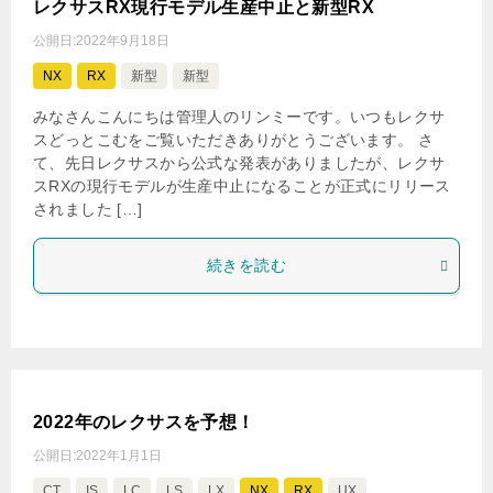
レクサスRX現行モデル生産中止と新型RX
公開日:
2022年9月18日
NX
RX
新型
新型
みなさんこんにちは管理人のリンミーです。いつもレクサ
スどっとこむをご覧いただきありがとうございます。 さ
て、先日レクサスから公式な発表がありましたが、レクサ
スRXの現行モデルが生産中止になることが正式にリリース
されました […]
続きを読む
2022年のレクサスを予想！
公開日:
2022年1月1日
CT
IS
LC
LS
LX
NX
RX
UX