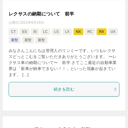
レクサスの納期について 前半
公開日:
2022年9月19日
CT
ES
IS
LC
LS
LX
NX
RC
RX
UX
新型
新型
新型
みなさんこんにちは管理人のリンミーです。いつもレクサ
スどっとこむをご覧いただきありがとうございます。 〜レ
クサス車の納期について〜 前半 さてここ最近の自動車業
界は「新車が納車できない！！」といった現象が起きてい
ます。 […]
続きを読む