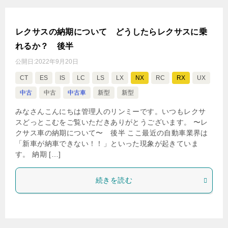
レクサスの納期について どうしたらレクサスに乗
れるか？ 後半
公開日:
2022年9月20日
CT
ES
IS
LC
LS
LX
NX
RC
RX
UX
中古
中古
中古車
新型
新型
みなさんこんにちは管理人のリンミーです。いつもレクサ
スどっとこむをご覧いただきありがとうございます。 〜レ
クサス車の納期について〜 後半 ここ最近の自動車業界は
「新車が納車できない！！」といった現象が起きていま
す。 納期 […]
続きを読む