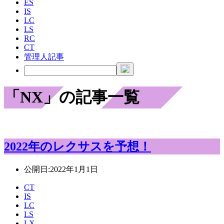
ES
IS
LC
LS
RC
CT
管理人記事
「NX」の記事一覧
2022年のレクサスを予想！
公開日:
2022年1月1日
CT
IS
LC
LS
LX